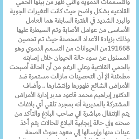
والتسممات الدموية والتي ظهر من بينها الحمي
القلاعيه بشكل واضح حيث كانت التغيرات الجوية
والبرد الشديد في الفترة السابقة هما العامل
الأساسى من عوامل الأصابة وتم السيطرة عليها
وذلك بزيادة الأعداد المحصنة حيث تم تحصين
191668من الحيوانات من التسمم الدموي وهو
المسئول عن سوء حالة الحيوان خلال إصابته
بالحمي القلاعية وعلي الرغم من أن الحالة أصبحت
مطمئنة الإ أن التحصينات مازالت مستمرة ضد
الأمراض الشائع ظهورها وإنتشارها .. وأضاف
الدكتور إبراهيم محمد قاعود مدير إدارة الأمراض
المشتركة بالمديرية أنه بمجرد تلقي أي بلاغات
يتم الإنتقال مباشرة الي صاحب البلاغ والتأكد من
صحته وفي حالة إيجابية البلاغ للحالات يتم أخذ
عينات منها وإرسالها إلي معهد بحوث الصحة