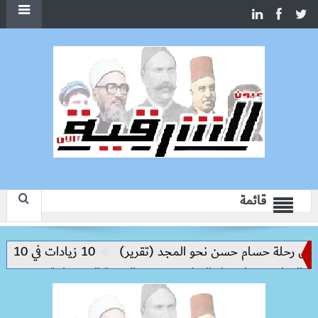
قائمة
س رحلة حسام حسن نحو المجد (تقرير)
10 زيادات في 10 سنوات.. هل حان الوقت لرفع دعم البنزين نهائيا؟
لتعليم مفتاح بناء السلام وتحقيق التنمية المستدامة