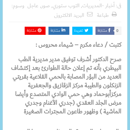
فى:
أخبار -المديريات
,
التوب ستوري
,
صور
,
عاجل
وسوم:
طباعة
البريد الالكترونى
مشاركة
تغريدة
مشاركة
مشاركة
0
كتبت / دعاء مكرم – شيماء محروس :
صرح الدكتور أشرف توفيق مدير مديرية الطب
البيطري بأنه تم إعلان حالة الطوارئ بعد إكتشاف
العديد من البؤر المصابة بالحمي القلاعية بقريتي
الزنكلون والطيبة مركز الزقازيق والجعفرية
مركزأبوحماد وهي حمي الوادي المتصدع وأيضا
مرض الجلد العقدي (جدري الأغنام وجدري
الماشية ) وظهور طاعون المجترات الصغيرة