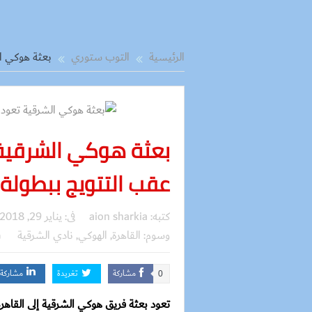
الرئيسية
التوب ستوري
بعثة هوكي ال
بعثة هوكي الشرقية 
عقب التتويج ببطولة 
كتبه:
aion sharkia
فى:
يناير 29, 2018
وسوم:
القاهرة
,
الهوكي
,
نادي الشرقية
مشاركة
تغريدة
مشاركة
0
تعود بعثة فريق هوكي الشرقية إلى القاهر