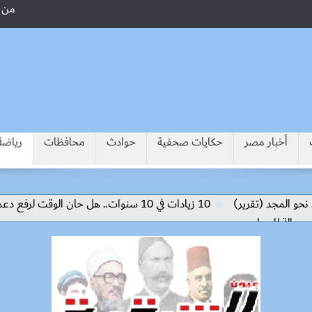
من 
أخبار مصر
حكايات صحفية
حوادث
محافظات
رياضة
مجد (تقرير)
10 زيادات في 10 سنوات.. هل حان الوقت لرفع دعم البنزين نهائيا؟