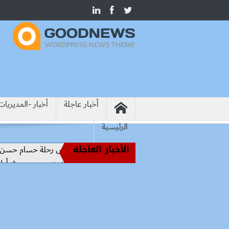
أخبار عاجلة
أخبار -المديريات
الرئيسية
الأخبار العاجلة
من أساطير الملاعب إلى قيادة الفراعنة.. كواليس رحلة حسام حسن نحو ال
رسميًا.. محمد صلاح يرتدي الرقم 10 مع طرابزون سبور ويبعث أول رسالة للجماهير