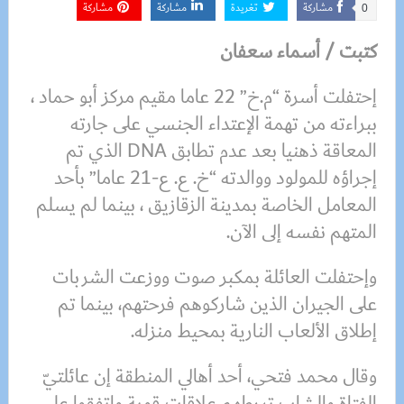
مشاركة
تغريدة
مشاركة
مشاركة
0
كتبت / أسماء سعفان
إحتفلت أسرة “م.خ” 22 عاما مقيم مركز أبو حماد ،
ببراءته من تهمة الإعتداء الجنسي على جارته
المعاقة ذهنيا بعد عدم تطابق DNA الذي تم
إجراؤه للمولود ووالدته “خ. ع. ع-21 عاما” بأحد
المعامل الخاصة بمدينة الزقازيق ، بينما لم يسلم
المتهم نفسه إلى الآن.
وإحتفلت العائلة بمكبر صوت ووزعت الشربات
على الجيران الذين شاركوهم فرحتهم، بينما تم
إطلاق الألعاب النارية بمحيط منزله.
وقال محمد فتحي، أحد أهالي المنطقة إن عائلتيّ
الفتاة والشاب تربطهم علاقات قوية وإتفقوا على