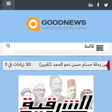
قائمة
يس رحلة حسام حسن نحو المجد (تقرير)
10 زيادات في 10 سنوات.. هل حان الوقت لرفع دعم البنزين نهائيا؟
 التعليم مفتاح بناء السلام وتحقيق التنمية المستدامة