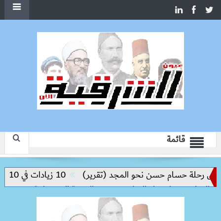
قائمة
س رحلة حسام حسن نحو المجد (تقرير)
10 زيادات في 10 سنوات.. هل حان الوقت لرفع دعم البنزين نهائيا؟
لتعليم مفتاح بناء السلام وتحقيق التنمية المستدامة