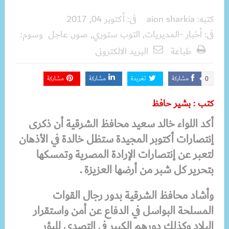
كتبه:
aion sharkia
فى:
أكتوبر 04, 2017
فى:
أخبار -المديريات
,
التوب ستوري
,
صور
,
عاجل
وسوم:
طباعة
البريد الالكترونى
مشاركة
تغريدة
مشاركة
مشاركة
0
كتب : بشير حافظ
أكد اللواء خالد سعيد محافظ الشرقية أن ذكرى
إنتصارات أكتوبر المجيدة ستظل خالدة في الأذهان
لتعبر عن إنتصارات الإرادة المصرية وتمسكها
بتحرير كل شبر من أرضها العزيزة .
وأشاد محافظ الشرقية
بدور رجال القوات
المسلحة البواسل في الدفاع عن أمن واستقرار
البلاد وكذلك دورهم الكبير في التصدي للبؤر