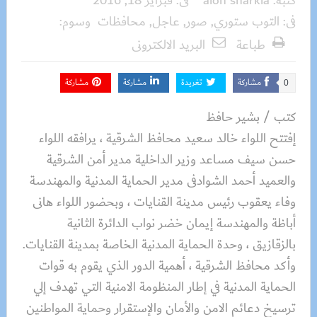
كتبه:
aion sharkia
فى:
فبراير 18, 2016
فى:
التوب ستوري
,
صور
,
عاجل
,
محافظات
وسوم:
طباعة
البريد الالكترونى
مشاركة
تغريدة
مشاركة
مشاركة
0
كتب / بشير حافظ
إفتتح اللواء خالد سعيد محافظ الشرقية ، يرافقه اللواء
حسن سيف مساعد وزير الداخلية مدير أمن الشرقية
والعميد أحمد الشوادفى مدير الحماية المدنية والمهندسة
وفاء يعقوب رئيس مدينة القنايات ، وبحضور اللواء هانى
أباظة والمهندسة إيمان خضر نواب الدائرة الثانية
بالزقازيق ، وحدة الحماية المدنية الخاصة بمدينة القنايات.
وأكد محافظ الشرقية ، أهمية الدور الذي يقوم به قوات
الحماية المدنية في إطار المنظومة الامنية التي تهدف إلي
ترسيخ دعائم الامن والأمان والإستقرار وحماية المواطنين