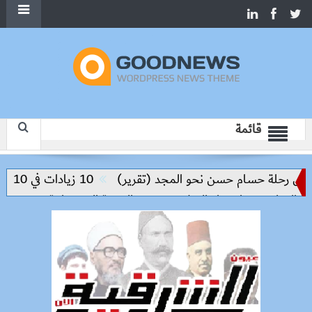
قائمة
س رحلة حسام حسن نحو المجد (تقرير)
10 زيادات في 10 سنوات.. هل حان الوقت لرفع دعم البنزين نهائيا؟
لتعليم مفتاح بناء السلام وتحقيق التنمية المستدامة