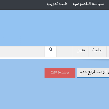
سياسة الخصوصية
طلب تدريب
رياضة
فنون
“جبروت امرأة”.. مارست الرذيلة أما
جرينتش+2 02:57