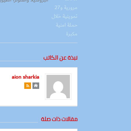
البروسيلا وأنفلونزا الطيور
نبذة عن الكاتب
aion sharkia
مقالات ذات صلة