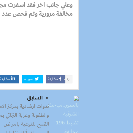
مخالفة مرورية وتم فحص عدد 142 مشتبه فيهم .
مشاركة
تغريدة
مشاركة
0
السابق
ندوات ارشادية بمركز الا
والطفولة وعزبة الزناتي بمن
القمح للتوعية بامراض