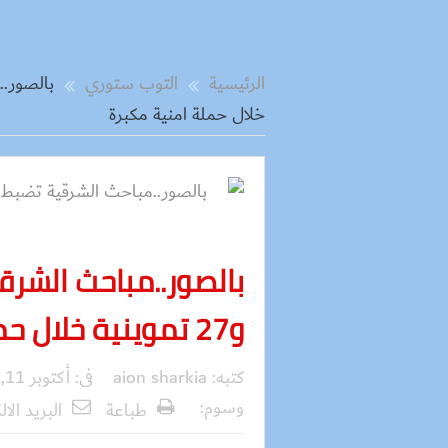
الرئيسية
التوب ستوري
خلال حملة امنية مكبرة
و27 تموينية خلال حملة امنية مكبرة
كتبه:
aion sharkia
فى:
أكتوبر 11, 2017
وسوم:
طباعة
البريد الال