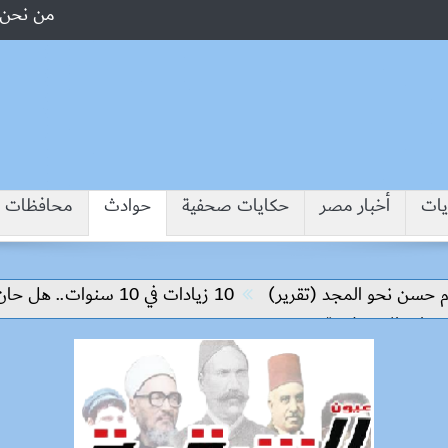
من نحن
يات
أخبار مصر
حكايات صحفية
حوادث
محافظات
ن نحو المجد (تقرير)
10 زيادات في 10 سنوات.. هل حان الوقت لرفع دعم البنزين نهائيا؟