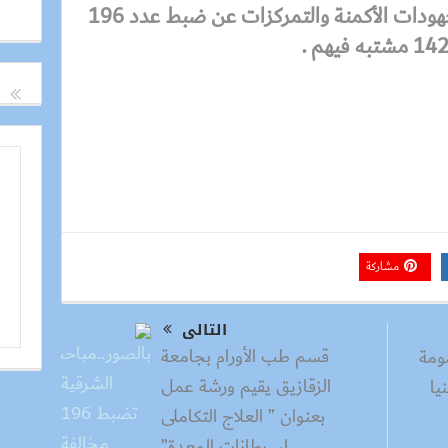
وعلي جانب اخر فقد اسفرت مجهودات الأكمنة والتمركزات عن ضبط عدد 196
مشاركة
التالى
قسم طب الأورام بجامعة
مومة
الزقازيق يقيم ورشة عمل
يا
بعنوان ” العلاج التكاملى
لسرطانات المعدة”