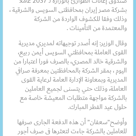
صندوق إعانات الطوارئ بالوزارة لـ 2037 عاملا
بشركة مصر إيران بمحافظتى السويس والشرقية ،
وذلك وفقا للكشوف الواردة من الشركة
والمعتمدة من التأمينات .
وقال الوزير: إنه أصدر توجيهاته لمديري مديرية
القوى العاملة بمحافظتي السويس أيمن ربيع،
والشرقية خالد المصري، بالصرف فورا اعتبارا من
اليوم ، بمقر الشركة بالمحافظتين بمعرفة صرافي
المديرية وبمعاونة الإدارة العامة لرعاية القوى
العاملة، وذلك حتي يتسنى لجميع العاملين
بالشركة مواجهة متطلبات المعيشة خاصة مع
حلول عيد الفطر المبارك.
وأوضح”سعفان” أن هذه الدفعة الجارى صرفها
للعاملين بالشركة جاءت لتعثرها فى صرف أجور