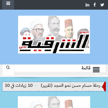
قائمة
س رحلة حسام حسن نحو المجد (تقرير)
10 زيادات في 10 سنوات.. هل حان الوقت لرفع دعم البنزين نهائيا؟
راكة إنتاجية ترتكز على الاستثمار والتكنولوجيا