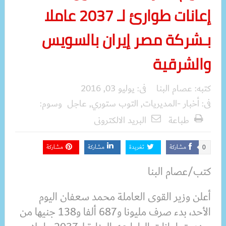
إعانات طوارئ لـ 2037 عاملا
بـشركة مصر إيران بالسويس
والشرقية
كتبه:
عصام البنا
فى:
يوليو 03, 2016
فى:
أخبار -المديريات
,
التوب ستوري
,
عاجل
وسوم:
طباعة
البريد الالكترونى
مشاركة
تغريدة
مشاركة
مشاركة
0
كتب/عصام البنا
أعلن وزير القوى العاملة محمد سعفان اليوم
الأحد، بدء صرف مليونا و687 ألفا و138 جنيها من