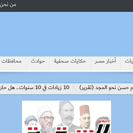
من نحن
يات
أخبار مصر
حكايات صحفية
حوادث
محافظات
 نحو المجد (تقرير)
10 زيادات في 10 سنوات.. هل حان الوقت لرفع دعم البنزين نهائيا؟
مرض السعار