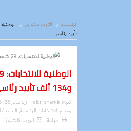
الرئيسية
التوب ستوري
تأييد رئاسى
و134 ألف تأييد رئاسى
كتبه:
aion sharkia
فى:
يناير 28, 2018
وسوم:
الانتخابات الرئاسية
,
المستشار
طباعة
البريد الالكترونى