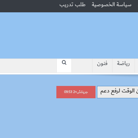
سياسة الخصوصية
طلب تدريب
رياضة
فنون
“جبروت امرأة”.. مارست الرذيلة أمام
جرينتش+2 09:53