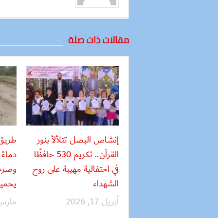
مقالات ذات صلة
إنشاص البصل تتلألأ بنور
طريق 
القرآن.. تكريم 530 حافظًا
دماءً
في احتفالية مهيبة على روح
وصرخا
الشهداء
يحميه
أبريل 17, 2026
مارس 23, 6