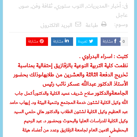
فى:
أخبار -المديريات
,
التوب ستوري
,
ثقافة وفن
,
صور
,
عاجل
وسوم:
طباعة
البريد الالكترونى
مشاركة
تغريدة
مشاركة
مشاركة
0
كتبت : اسراء البدراوي .
نظمت كلية التربية النوعية بالزقازيق إحتفالية بمناسبة
تخريج الدفعة الثالثة والعشرين من طلابها،وذلك بحضور
الأستاذ الدكتور عبدالله عسكر نائب رئيس
الجامعةوالدكتور
صلاح شريف عميد الكلية والدكتور.أكمل جاب
الله وكيل الكلية لشئون خدمة المجتمع وتنمية البيئة ود. إيهاب حامد
عبد العظيم وكيل الكلية لشئون الطلاب والدكتور هاني حلمي السيد
وكيل الكلية للدراسات العليا والبحوث وبحضور د. عبد الرحيم
البحطيطي الامين العام لجامعة الزقازيق وعدد من أعضاء هيئة