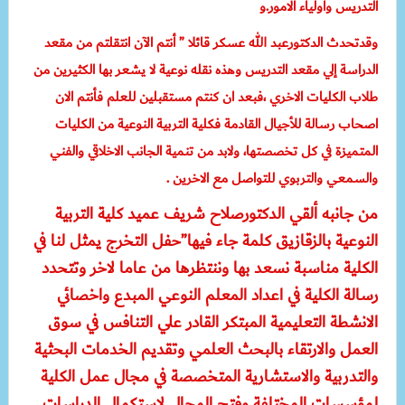
التدريس وأولياء الامور.
و
وقدتحدث الدكتورعبد الله عسكر قائلا ” أنتم الآن انتقلتم من مقعد
الدراسة إلي مقعد التدريس وهذه نقله نوعية لا يشعر بها الكثيرين من
طلاب الكليات الاخري ،فبعد ان كنتم مستقبلين للعلم فأنتم الان
اصحاب رسالة للأجيال القادمة فكلية التربية النوعية من الكليات
المتميزة في كل تخصصتها، ولابد من تنمية الجانب الاخلاقي والفني
والسمعي والتربوي للتواصل مع الاخرين .
من جانبه ألقي الدكتورصلاح شريف عميد كلية التربية
النوعية بالزقازيق كلمة جاء فيها”حفل التخرج يمثل لنا في
الكلية مناسبة نسعد بها وننتظرها من عاما لاخر وتتحدد
رسالة الكلية في اعداد المعلم النوعي المبدع واخصائي
الانشطة التعليمية المبتكر القادر علي التنافس في سوق
العمل والارتقاء بالبحث العلمي وتقديم الخدمات البحثية
والتدربية والاستشارية المتخصصة في مجال عمل الكلية
لمؤسسات المختلفة وفتح المجال لإستكمال الدراسات