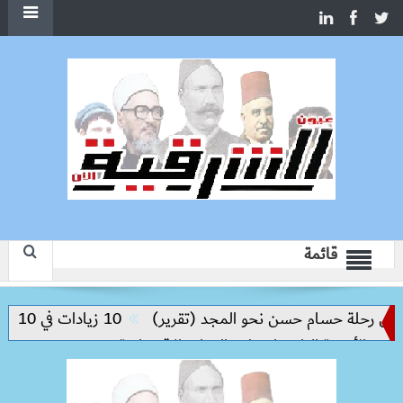
قائمة
س رحلة حسام حسن نحو المجد (تقرير)
10 زيادات في 10 سنوات.. هل حان الوقت لرفع دعم البنزين نهائيا؟
أرضية النادرة لتعظيم العوائد الاقتصادية