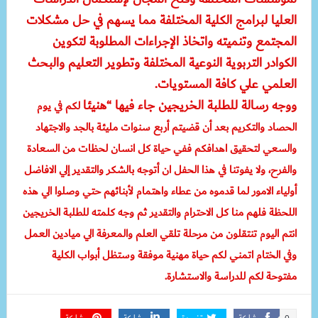
العليا لبرامج الكلية المختلفة مما يسهم في حل مشكلات
المجتمع وتنميته واتخاذ الإجراءات المطلوبة لتكوين
الكوادر التربوية النوعية المختلفة وتطوير التعليم والبحث
العلمي علي كافة المستويات.
ووجه رسالة للطلبة الخريجين جاء فيها “هنيئا
لكم في يوم
الحصاد والتكريم بعد أن قضيتم أربع سنوات مليئة بالجد والاجتهاد
والسعي لتحقيق اهدافكم ففي حياة كل انسان لحظات من السعادة
والفرح، ولا يفوتنا في هذا الحفل ان أتوجه بالشكر والتقدير إلي الافاضل
أولياء الامور لما قدموه من عطاء واهتمام لأبنائهم حتي وصلوا الي هذه
اللحظة فلهم منا كل الاحترام والتقدير ثم وجه كلمته للطلبة الخريجين
انتم اليوم تنتقلون من مرحلة تلقي العلم والمعرفة الي ميادين العمل
وفي الختام اتمني لكم حياة مهنية موفقة وستظل أبواب الكلية
مفتوحة لكم للدراسة والاستشارة.