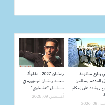
ي يتابع منظومة
رمضان 2027.. مفاجأة
ق المدعم بمطاحن
محمد رمضان لجمهوره في
 ويشدد على إحكام
مسلسل “عشماوي”
ة
أغسطس 09, 2026
, 2026