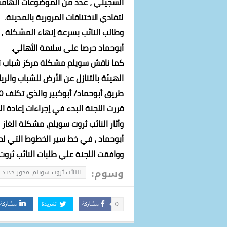
السجيني ، عدد من الموضوعات الهامة ،
لتفادي الاختناقات المرورية بالمدينة.
وطالب النائب بسرعة إنهاء المشكلة ،
أبوحماد حرصا على سلامة الأهالي.
الهيئة بالتنازل عن الأرض للشباب والري
قررت اللجنة البدء في إجراءات إعادة ال
وأثار النائب ثروت سويلم، مشكلة الغ
أبوحماد ، في خط سير الخطوط التي لم ي
ووافقت اللجنة علي طلبات النائب ثروت سويل
وسوم:
النائب ثروت سويلم..محور جديد..
مشاركة
تغريدة
مشاركة
0