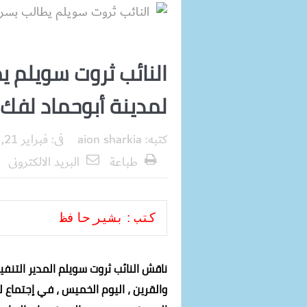
النائب ثروت سويلم ي
لمدينة أبوحماد لفك ا
كتبه:
aion sharkia
فى:
فبراير 21, 2019
طباعة
البريد الالكترونى
كتب : بشير حافظ
ناقش النائب ثروت سويلم المدير التنف
والقرين ، اليوم الخميس ، في إجتماع ل