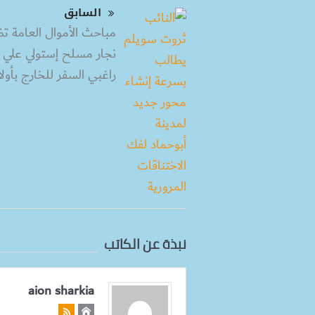
السابق
مباحث الأموال العامة ت
نجار مسلح إستولي علي أ
راغبي السفر للخارج بأول
نبذة عن الكاتب
aion sharkia