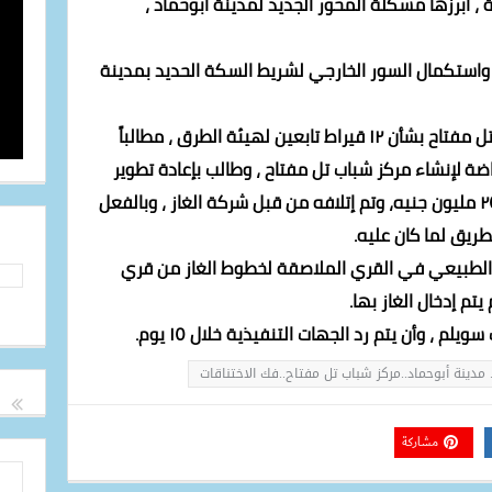
 أبرزها مشكلة المحور الجديد لمدينة أبوحماد ،
 واستكمال السور الخارجي لشريط السكة الحديد بمدينة
كما ناقش سويلم مشكلة مركز شباب تل مفتاح بشأن ١٢ قيراط تابعين لهيئة الطرق ، مطالباً
اضة لإنشاء مركز شباب تل مفتاح ، وطالب بإعادة تطوير
طريق أبوحماد/ أبوكبير والذي تكلف ٢٥ مليون جنيه، وتم إتلافه من قبل شركة الغاز ، وبالفعل
طريق لما كان عليه.
از الطبيعي في القري الملاصقة لخطوط الغاز من قري
تم إدخال الغاز بها.
م ، وأن يتم رد الجهات التنفيذية خلال ١٥ يوم.
 مدينة أبوحماد..مركز شباب تل مفتاح..فك الاختناقات
مشاركة