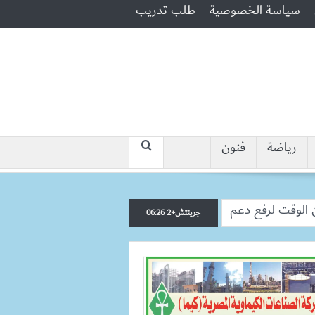
سياسة الخصوصية
طلب تدريب
رياضة
فنون
“جبروت امرأة”.. مارست الرذيلة أمام
جرينتش+2 06:26