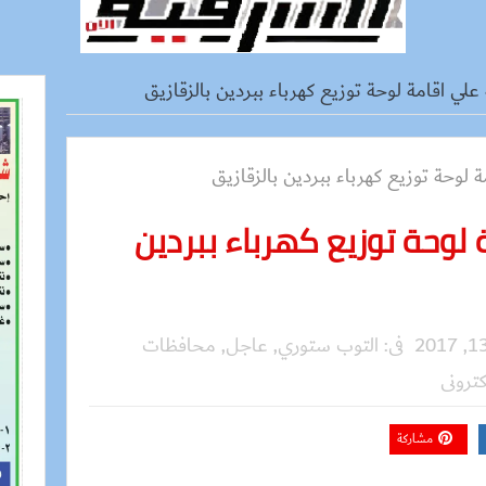
 علي اقامة لوحة توزيع كهرباء ببردين بالزقازيق
لوحة توزيع كهرباء ببردين
فى:
التوب ستوري
,
عاجل
,
محافظات
كترونى
مشاركة