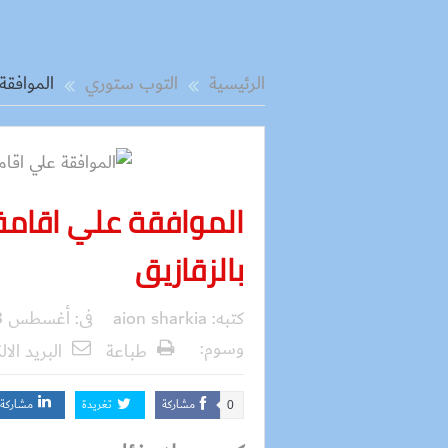
الرئيسية
التوب ستوري
الموافقة
الموافقة علي اقامة 
بالزقازيق
كتبه:
aion sharkia
فى:
أغسطس 13, 2017
وسوم:
طباعة
البريد الال
مشاركة
تغريدة
مشاركة
0