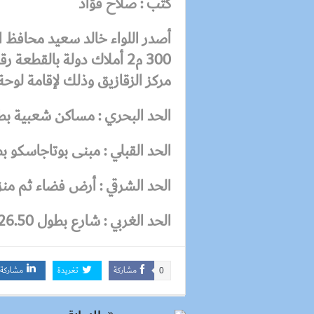
كتب : صلاح فؤاد
أصدر اللواء خالد سعيد محافظ 
مركز الزقازيق وذلك لإقامة لوحة 
الحد البحري : مساكن شعبية بطول 14.20
الحد القبلي : مبنى بوتاجاسكو بطول 4.20
الحد الشرقي : أرض فضاء ثم منزل هي
الحد الغربي : شارع بطول 26.50 م .
مشاركة
تغريدة
مشاركة
0