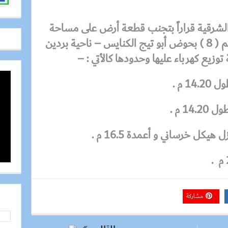
الشرقية
قراراً بتجنب قطعة أرض على مساحة
300 م2 أملاك دولة بالقطعة رقم ( 8 ) بحوض أبو تيج الكنايس – ناحية بردين
توزيع كهرباء عليها وحدودها كالأتي : –
 م .
1 م .
كل خرساني و أعمدة 16.5 م .
مشاركة