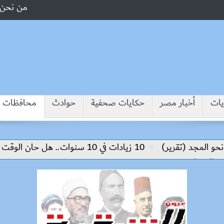
من نحن
يات
أخبار مصر
حكايات صحفية
حوادث
محافظات
لمجد (تقرير)
10 زيادات في 10 سنوات.. هل حان الوقت لرفع دعم البنزين نهائيا؟
سعار