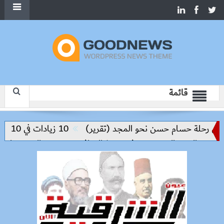
قائمة
 رحلة حسام حسن نحو المجد (تقرير)
10 زيادات في 10 سنوات.. هل حان الوقت لرفع دعم البنزين نهائيا؟
والعبور الجديدة وتدفع تنفيذ المرافق
سعر الحديد والاسمنت اليو