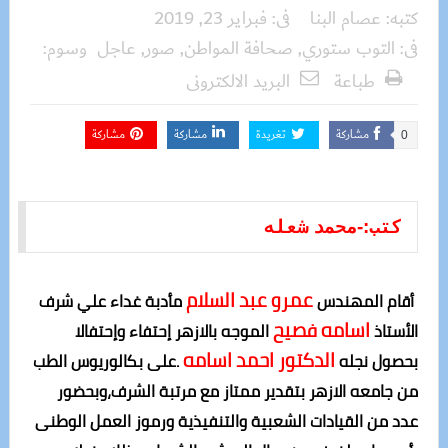
كتبه:
عصام البنا
فى:
فبراير 23, 2019
فى:
التوب ستوري
,
صحافة المواطن
,
صور
,
عاجل
وسوم:
طباعة
البريد الالكترونى
مشاركة
تغريدة
مشاركة
مشاركة
0
كتب
:
-
محمد شعله
عمرو عبد السلام
أقام المهندس
مأدبة غداء علي شرف
اسامه فصيح
الأستاذ
الموجه بالازهر إحتفاء وإحتفالا
الدكتور
احمد
اسامه
بحصول نجله
.على بكالوريوس الطب
من جامعه الازهر بتقدير ممتاز مع مرتبة الشرف،وبحضور
عدد من القيادات الشعبية والتنفيذية ورموز العمل الوطنى