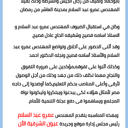
بأبوحماد ولفيف من رجال الجيش والشرطه وذلك بفيلا
المهندس عمرو عبد السلام بمدينة العاشر من رمضان
.
وكان في استقبال الضيوف المهندس عمرو عبد السلام و
الاستاذ اسامه فصيح وشقيقه الحاج عادل فصيح
.
وقد أثنى الحضور على أخلاق وتواضع
المهندس عمرو عبد
السلام و
الأستاذ أسامه فصيح ونجله
الدكتور
احمد
وكذلك أثنوا على تفوقه،مؤكدين على ضرورة التفوق
والنجاح مهما تكلف ذلك من جهد وذلك من أجل الوصول
لأرقى وأعلى المناصب بحكم التعليم،كما أوضحوا إلى حاجه
مصر لأمثال هؤلاء لكى يبدعوا ويبتكروا وليكونوا نواة
المجتمع ويساهموا فى دفع عجلة التنمية للأمام
.
عمرو عبد السلام
وبهذه المناسبه يتقدم المهندس
عيون الشرقية الأن
رئيس مجلس إدارة موقع وجريدة