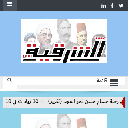
قائمة
س رحلة حسام حسن نحو المجد (تقرير)
10 زيادات في 10 سنوات.. هل حان الوقت لرفع دعم البنزين نهائيا؟
 والإشغالات ومتابعة ملفات التصالح والمرافق
الشرقية تواصل استقب