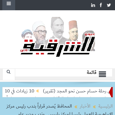
قائمة
 رحلة حسام حسن نحو المجد (تقرير)
10 زيادات في 10 سنوات.. هل حان الوقت لرفع دعم البنزين نهائيا؟
وح ويشدد على إحكام الرقابة
رمضان 2027.. مفاجأة محمد رمضان لجمهوره في مسلسل “عشماوي”
الرئيسية
الأخبار
المحافظ يُصدر قراراً بندب رئيس مركز
الإبراهيمية للعمل رئيسا لمركز بلبيس ..وندب مدير عام