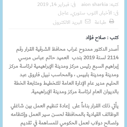
كتبه:
aion sharkia
فى:
فبراير 14, 2019
فى:
الأخبار
,
التوب ستوري
,
عاجل
طباعة
البريد الالكترونى
كتب : صلاح فؤاد
أصدر الدكتور ممدوح غراب محافظ الشرقية
القرار رقم
2114 لسنة 2019 بندب العميد حاتم عباس مرسي
إبراهيم السبع رئيس مركز ومدينة الإبراهيمية لرئاسة مركز
ومدينة ومدينة بلبيس ، والمحاسب نبيل فاروق عبد
الحليم مدير عام الإدارة العامة للتخطيط ومتابعة الخطة
بالديوان العام لرئاسة مركز ومدينة الإبراهيمية.
يأتي ذلك القرار بناءاً
على إعادة تنظيم العمل بين شاغلي
الوظائف القيادية بالمحافظة لحسن سير العمل وإنتظامه
ولصالح دولاب لعمل الحكومي للمساهمة في تقديم