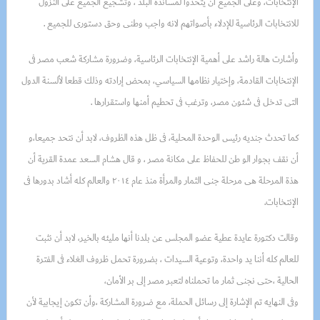
الإنتخابات، وعلى الجميع أن يتحدوا لمساندة البلد ، وتشجيع الجميع على النزول
للانتخابات الرئاسية للإدلاء بأصواتهم لانه واجب وطنى وحق دستورى للجميع .
وأشارت هالة راشد على أهمية الإنتخابات الرئاسية، وضرورة مشاركة شعب مصر فى
الإنتخابات القادمة، وإختيار نظامها السياسي، بمحض إرادته وذلك قطعا لألسنة الدول
التى تدخل فى شئون مصر، وترغب فى تحطيم أمنها واستقرارها .
كما تحدث جنديه رئيس الوحدة المحلية، فى ظل هذه الظروف، لابد أن نتحد جميعا،و
أن نقف بجوار الو طن للحفاظ على مكانة مصر ، و قال هشام السعد عمدة القرية أن
هذة المرحلة هى مرحلة جنى الثمار والمرأة منذ عام ٢٠١٤ والعالم كله أشاد بدورها فى
الإنتخابات.
وقالت دكتورة عايدة عطية عضو المجلس عن بلدنا أنها مليئه بالخير، لابد أن نثبت
للعالم كله أننا يد واحدة، وتوعية السيدات ، بضرورة تحمل ظروف الغلاء فى الفترة
الحالية ،حتى نجنى ثمار ما تحملناه لتعبر مصر إلى بر الأمان،
وفى النهايه تم الإشارة إلى رسائل الحملة، مع ضرورة المشاركة ،وأن تكون إيجابية لأن