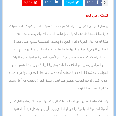
مشاركة
تغريدة
مشاركة
مشاركة
0
كتبت : مي كرم
يواصل المجلس القومى للمرأة بالشرقية حملة ” صوتك لمصر بكرة ” بدار مناسبات
قرية غزالة ومشاركة قرى الشبانات ،إنشاص البصل،الشوبك بحضور عدد ٨٥٠
مشارك من أهالي القرية والقرى المجاورة بحضور المهندسة
ساميه عسل مقررة
المجلس القومي للمراة، ودكتورة عايدة عطية عضو المجلس ، ودكتور حسام علم
عميد الدراسات الإسلامية، ومديرعام تنظيم الأسرة بالمديرية ،والمهندس هالة راشد
عضو المجلس ومدير عام العلاقات العامه بمديرية الزراعة ،نهى عبد المنعم عضو
المجلس ، ومشرفة الرائدات بالصحة،و أحمد عسل مسئول الجمعيات بالقريه ،صبرى
جنديه رئيس الوحده المحليه ،عصام عبد الغنى منسق المرأة بجمعية من أجل مصر،
هشام السعد عمدة القرية.
وتحدثت سامية عسل ، عن أهم الخدمات التى يقدمها للمرأه بالشرقيه ،وأشارت إلى
أهمية المشاركة السياسية ،والدور الهام الذى يجب أن يقوم به كل فرد، أثناء فترة