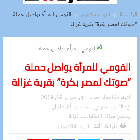
الرئيسية
التوب ستوري
القومي للمرأة يواصل حملة
“صوتك لمصر بكرة” بقرية غزالة
القومي للمرأة يواصل حملة
“صوتك لمصر بكرة” بقرية غزالة
كتبه:
aion sharkia
فى:
فبراير 08, 2018
فى:
التوب ستوري
,
صحة ومرأة
,
عاجل
وسوم:
مرأة.. إنتخابات.. غزالة
طباعة
البريد الالكترونى