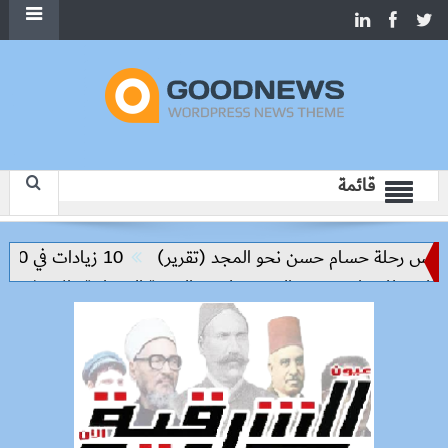
قائمة
يس رحلة حسام حسن نحو المجد (تقرير)
10 زيادات في 10 سنوات.. هل حان الوقت لرفع دعم البنزين نهائيا؟
ن للمنيا ويوسف الصديق لدعم التنمية العمرانية والاستثمار
م