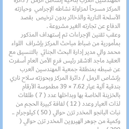
المهندسين العرب بناحية إنشاص الرمل / دائرة
المركز مسرحاً لمزاولة نشاطه الإجرامي وحيازته
الأسلحة النارية والذخائر بدون ترخيص بقصد
الدفاع عن تجارته الغير مشروعة .
وعقب تقنين الإجراءات تم إستهداف المذكور
بمأمورية من ضباط مباحث المركز بإشراف اللواء
محمد والي مدير إدارة البحث الجنائي بالتنسيق مع
العقيد ماجد الاشقر رئيس فرع الأمن العام أسفرت
عن ضبطه بمنطقة جمعية المهندسين العرب
بإنشاص الرمل / دائرة المركز وبحوزته سلاح ناري
بندقية آلية عيار 7.62 × 39 مطموسة الأرقام
بالخزينة الخاصة بها وبداخلها عدد ( 7 ) طلقات
لذات العيار وعدد ( 12 ) لفافة كبيرة الحجم من
نبات البانجو المخدر تزن حوالي ( 50 ) كيلوجرام ..
وكمية من جوهر الهيروين المخدر تزن حوالي (