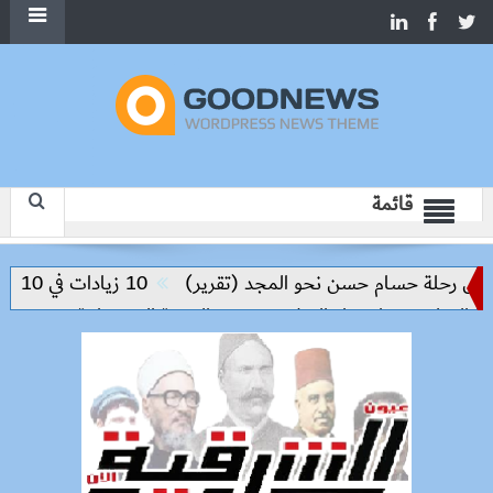
قائمة
س رحلة حسام حسن نحو المجد (تقرير)
10 زيادات في 10 سنوات.. هل حان الوقت لرفع دعم البنزين نهائيا؟
لتعليم مفتاح بناء السلام وتحقيق التنمية المستدامة