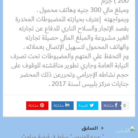
200 ) جرام
ومبلغ مالي 300 جنيه وهاتف محمول .
وبمواجهته إعترف بحيازته للمضبوطات المخدرة
بقصد الإتجار والسلاح الناري للدفاع عن تجارته
الغير مشروعة والمبلغ المالي حصيلة تجارته
والهاتف المحمول لتسهيل الإتصال بعملائه .
وم التحفظ علي المتهم والمضبوطات تحت تصرف
النيابة العامة وجاري تطوير مناقشته للوقوف على
حجم نشاطه الإجرامي وتحررعن ذلك المحضر
جنايات مركز بلبيس لسنة 2017 .
مشاركة
تغريدة
مشاركة
مشاركة
0
السابق
” عبده المنيص” سقط في قبضة مباحث