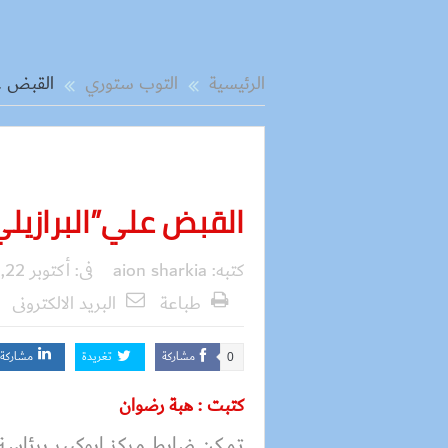
الرئيسية
التوب ستوري
القبض عل
القبض علي”البرازيلي”
كتبه:
aion sharkia
فى:
أكتوبر 22, 2017
طباعة
البريد الالكترونى
مشاركة
تغريدة
مشاركة
0
كتبت : هبة رضوان
تمكن ضابط مركز ابوكبير برئاس