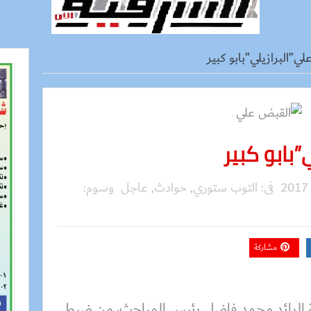
ي”البرازيلي”بابو كبير
بابو كبير
فى:
التوب ستوري
,
حوادث
,
عاجل
وسوم:
مشاركة
ة الرائد محمد فاضل رئيس المباحث، من ضبط