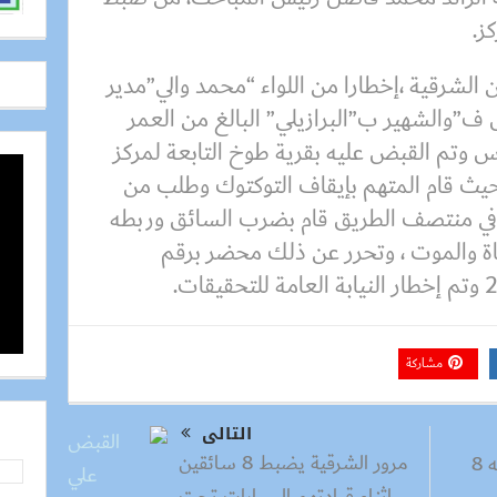
ز.
ن الشرقية ،إخطارا من اللواء “محمد والي”مدير
ف”والشهير ب”البرازيلي” البالغ من العمر
س وتم القبض عليه بقرية طوخ التابعة لمركز
حيث قام المتهم بإيقاف التوكتوك وطلب من
وفي منتصف الطريق قام بضرب السائق وربطه
حياة والموت ، وتحرر عن ذلك محضر برقم
مشاركة
التالى
مرور الشرقية يضبط 8 سائقين
القبض علي عاطل بحوزته 8
اثناء قيادتهم السيارات تحت