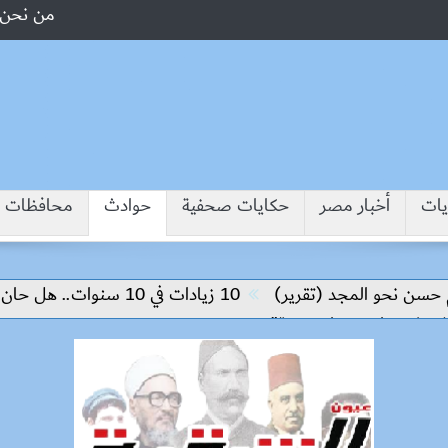
من نحن
يات
أخبار مصر
حكايات صحفية
حوادث
محافظات
 نحو المجد (تقرير)
10 زيادات في 10 سنوات.. هل حان الوقت لرفع دعم البنزين نهائيا؟
مشروعات “حياة كريمة”