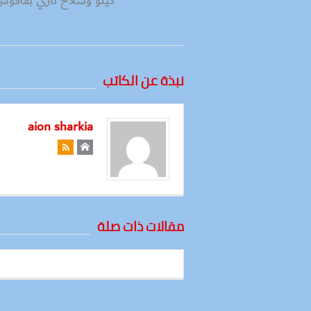
كيلو وسلاح ناري بفاقو
نبذة عن الكاتب
aion sharkia
مقالات ذات صلة