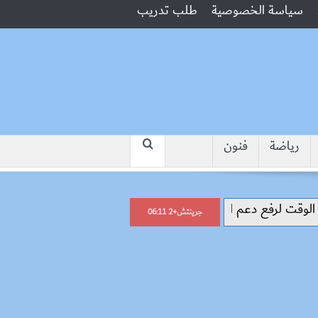
سياسة الخصوصية
طلب تدريب
رياضة
فنون
“جبروت امرأة”.. مارست الرذيلة أمام
جرينتش+2 06:11