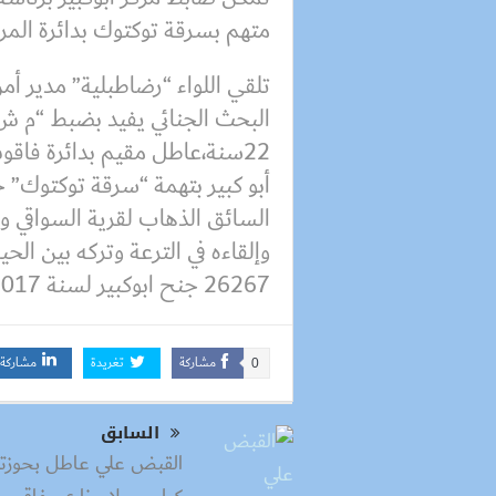
متهم بسرقة توكتوك بدائرة المرك
تلقي اللواء “رضاطبلية” مدير أم
البحث الجنائي يفيد بضبط “م ش 
22سنة،عاطل مقيم بدائرة فاقو
أبو كبير بتهمة “سرقة توكتوك” 
السائق الذهاب لقرية السواقي 
وإلقاءه في الترعة وتركه بين ال
26267 جنح ابوكبير لسنة 2017 وتم إخطار النيابة العامة للتحقيقات.
مشاركة
تغريدة
مشاركة
0
السابق