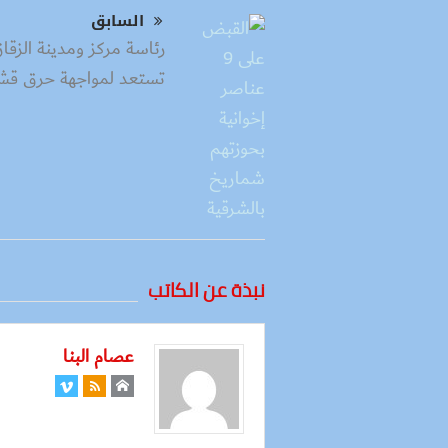
السابق
رئاسة مركز ومدينة الزقا
تستعد لمواجهة حرق قش 
نبذة عن الكاتب
عصام البنا