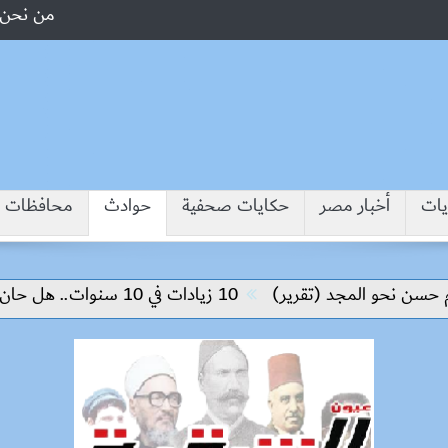
من نحن
يات
أخبار مصر
حكايات صحفية
حوادث
محافظات
 نحو المجد (تقرير)
10 زيادات في 10 سنوات.. هل حان الوقت لرفع دعم البنزين نهائيا؟