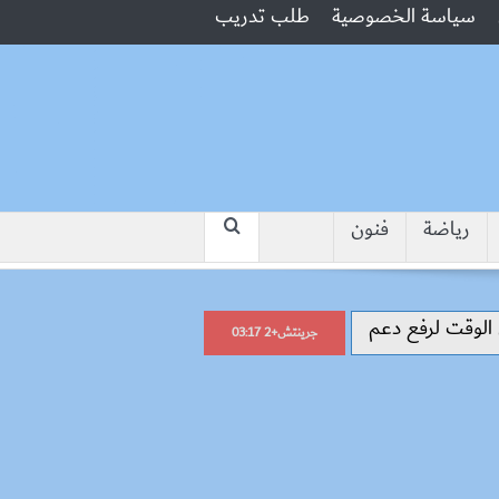
سياسة الخصوصية
طلب تدريب
رياضة
فنون
“جبروت امرأة”.. مارست الرذيلة أمام
جرينتش+2 03:17