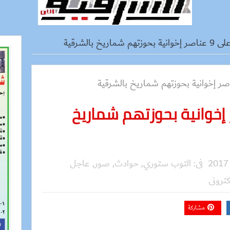
م شماريخ بالشرقية
ى 9 عناصر إخوانية بحوزتهم شماريخ
فى:
التوب ستوري
,
حوادث
,
صور
,
عاجل
كترونى
مشاركة