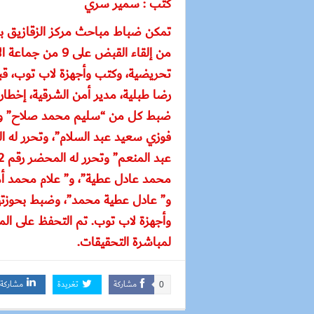
كتب : سمير سري
تمكن ضباط مباحث مركز الزقازيق بم
من إلقاء القبض عل
تحريضية، وكتب وأجهزة لاب توب، قبل
رضا طبلية، مدير أمن الشرقية، إخطارا
محمد عادل عطية”، و” علام محمد أ
و” عادل عطية محمد”، وضبط بحوزت
وأجهزة لاب توب. تم التحفظ على ال
لمباشرة التحقيقات.
مشاركة
تغريدة
مشاركة
0