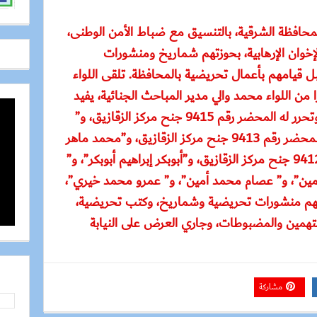
حافظة الشرقية، بالتنسيق مع ضباط الأمن الوطنى،
ى 9 من جماعة الإخوان الإرهابية، بحوزتهم شماريخ ومنشورات
 قيامهم بأعمال تحريضية بالمحافظة. تلقى اللواء
 من اللواء محمد والي مدير المباحث الجنائية، يفيد
ضبط كل من “سليم محمد صلاح” وتحرر له المحضر رقم 9415 جنح مركز الزقازيق، و”
فوزي سعيد عبد السلام”، وتحرر له المحضر رقم 9413 جنح مركز الزقازيق، و”محمد ماهر
عبد المنعم” وتحرر له المحضر رقم 9412 جنح مركز الزقازيق، و”أبوبكر إبراهيم أبوبكر”، و”
مين”، و” عصام محمد أمين”، و” عمرو محمد خيري”،
هم منشورات تحريضية وشماريخ، وكتب تحريضية،
متهمين والمضبوطات، وجاري العرض على النيابة
مشاركة