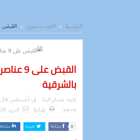
الرئيسية
التوب ستوري
القبض على 9 عناصر إخوانية بحوزته
القبض عل
بالشرقية
كتبه:
عصام البنا
فى:
أغسطس 14, 2017
وسوم:
طباعة
البريد الال
مشاركة
تغريدة
مشاركة
0