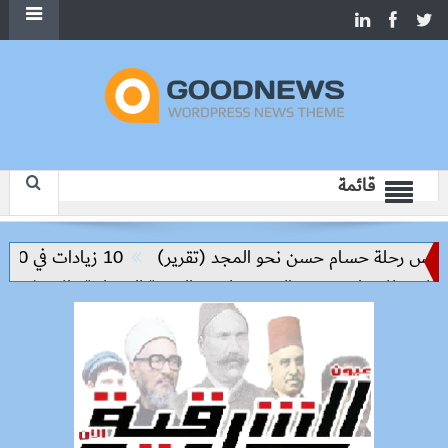
قائمة
ليس رحلة حسام حسن نحو المجد (تقرير)
10 زيادات في 10 سنوات.. هل حان الوقت لرفع دعم البنزين نهائيا؟
ن للمنيا ويوسف الصديق لدعم التنمية العمرانية والاستثمار
م