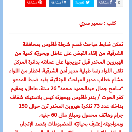
مشاركة
تغريدة
مشاركة
مشاركة
0
كتب : سمير سري
تمكن ضابط مباحث قسم شرطة فاقوس بمحافظة
الشرقية، من إلقاء القبض على عاطل وبحوزته كمية من
الهيروين المخدر قبل ترويجها على عملائه بدائرة المركز.
تلقى اللواء رضا طبلية مدير أمن الشرقية، اخطار من اللواء
هشام خطاب مدير المباحث الجنائية، يفيد ضبط المدعو
“سامح جمال عبدالحميد محمد” 26 سنة، عاطل، ومقيم
كفر الحوت / بندر فاقوس وبحوزته كيس بلاستيك شفاف
بداخله عدد 73 تذكرة هيروين المخدر تزن حوالى 150
جرام وهاتف محمول ومبلغ مالى 60 جنيه.
وبمواجهته إعترف بحيازته للمضبوطات بقصد الإتجار،