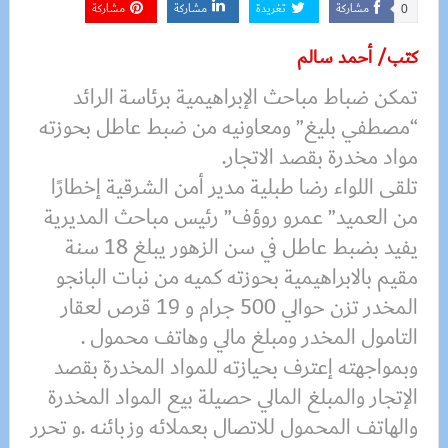
مشاركة
تغريدة
مشاركة
مشاركة
0
كتب/ أحمد سالم
تمكن ضباط مباحث الإبراهيمية برئاسة الرائد
“مصطفي بليغ” ومعاونيه من ضبط عاطل بحوزته
مواد مخدرة بقصد الاتجار.
تلقى اللواء رضا طبلية مدير أمن الشرقية إخطارًا
من العميد” عمرو روؤف” رئيس مباحث المديرية
يفيد بضبط عاطل في سن الزهور يبلغ 18 سنة
مقيم بالابراهيمية بحوزته كميه من نبات البانجو
المخدر تزن حوالي 500 جرام و 19 قرص لعقار
التامول المخدر ومبلغ مالي وهاتف محمول .
وبمواجهته إعترف بحيازته للمواد المخدرة بقصد
الإتجار والمبلغ المالي حصيلة بيع المواد المخدرة
والهاتف المحمول للاتصال بعملائه وزبائنه .و تحرر