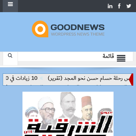
قائمة
ليس رحلة حسام حسن نحو المجد (تقرير)
10 زيادات في 10 سنوات.. هل حان الوقت لرفع دعم البنزين نهائيا؟
والحد من مخاطر مرض السعار
وزيرة الإسكان تسرّع توفيق أوض