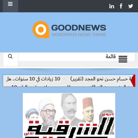
قائمة
ة حسام حسن نحو المجد (تقرير)
10 زيادات في 10 سنوات.. هل حان الوقت لرفع دعم البنزين نهائيا؟
رسميًا.. محمد صلاح يرتدي الرقم 10 مع طرابزون سبور ويبعث أول رسالة للجماهير