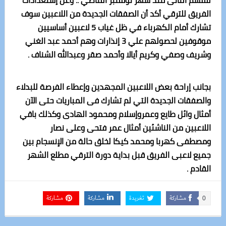
للقسم الثانى منذ شهر نوفمبر الماضي .. وعن إستعدادات
الفريق للترقي أكد أن الصفقات الجديدة من اللاعبين سوف
تشارك أمام الكهرباء في ظل غياب 5 لاعبين أساسيين
موقوفين لحصولهم علي 3 إنذارات وهم أحمد عبد الغني
وشريف وصفي وكريم أيالا وأحمد صقر وعبدالله الشناف .
بجانب إراحة بعض اللاعبين المجهدين وإعطاء الفرصة للبدلاء
والصفقات الجديدة التي لم تشارك فى المباريات حتى الآن
أمثال وائل طايع وعمروإسلام ومحمود الهادى وكذلك باقي
اللاعبين من الناشئين أمثال عمر فتحى وعلى نصار
ومصطفى كهربا ومحمد كيكا لخلق حالة من الإنسجام بين
جميع لاعبى الفريق قبل بداية دورة الترقي مطلع الشهر
القادم .
مشاركة
تغريدة
مشاركة
مشاركة
0