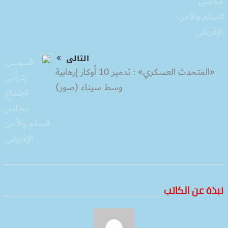
التالى
«المتحدث العسكري» : تدمير 10 أوكار إرهابية
وسط سيناء (صور)
نبذة عن الكاتب