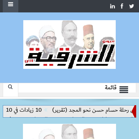
قائمة
 رحلة حسام حسن نحو المجد (تقرير)
10 زيادات في 10 سنوات.. هل حان الوقت لرفع دعم البنزين نهائيا؟
لحد من مخاطر مرض السعار
وزيرة الإسكان تسرّع توفيق أوضاع