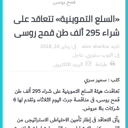
«السلع التموينية» تتعاقد على
شراء 295 ألف طن قمح روسى
كتبه:
aion sharkia
فى:
يناير 16, 2018
فى:
التوب ستوري
,
عاجل
طباعة
البريد الالكترونى
كتب : سمير سري
تعاقدت هيئة السلع التموينية على شراء 295 ألف طن
قمح روسى، فى مناقصة جرت اليوم الثلاثاء، وتقدم لها 6
شركات بـ8 عروض.
يأتى التعاقد فى إطار تأمين الاحتياطى الاستراتيجى من