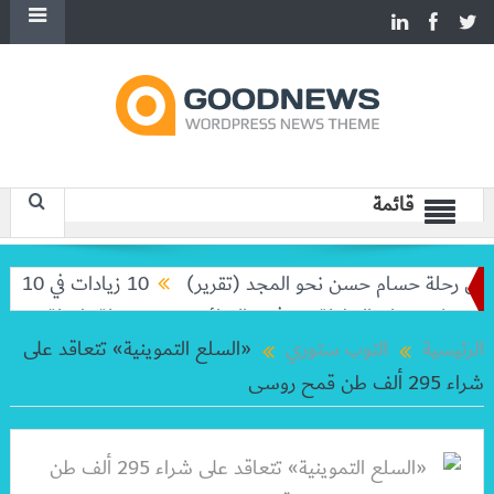
قائمة
 رحلة حسام حسن نحو المجد (تقرير)
10 زيادات في 10 سنوات.. هل حان الوقت لرفع دعم البنزين نهائيا؟
لا تودعان البطولة من ثمن النهائي
بعد رحلة طويلة.. ميسي يعو
الرئيسية
التوب ستوري
«السلع التموينية» تتعاقد على
شراء 295 ألف طن قمح روسى