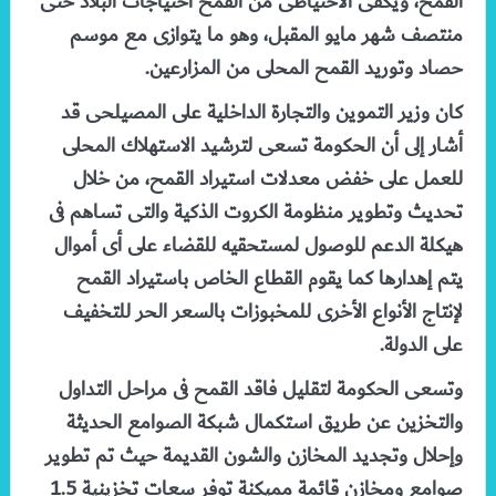
القمح، ويكفى الاحتياطى من القمح احتياجات البلاد حتى
منتصف شهر مايو المقبل، وهو ما يتوازى مع موسم
حصاد وتوريد القمح المحلى من المزارعين.
كان وزير التموين والتجارة الداخلية على المصيلحى قد
أشار إلى أن الحكومة تسعى لترشيد الاستهلاك المحلى
للعمل على خفض معدلات استيراد القمح، من خلال
تحديث وتطوير منظومة الكروت الذكية والتى تساهم فى
هيكلة الدعم للوصول لمستحقيه للقضاء على أى أموال
يتم إهدارها كما يقوم القطاع الخاص باستيراد القمح
لإنتاج الأنواع الأخرى للمخبوزات بالسعر الحر للتخفيف
على الدولة.
وتسعى الحكومة لتقليل فاقد القمح فى مراحل التداول
والتخزين عن طريق استكمال شبكة الصوامع الحديثة
وإحلال وتجديد المخازن والشون القديمة حيث تم تطوير
صوامع ومخازن قائمة مميكنة توفر سعات تخزينية 1.5