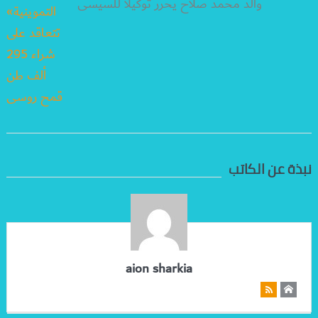
والد محمد صلاح يحرر توكيلًا للسيسى
نبذة عن الكاتب
aion sharkia