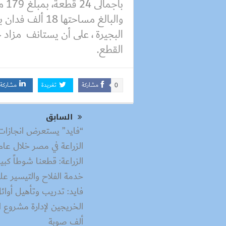
باج
البجيرة ، على أن يستانف مزاد 
القطع.
مشاركة
تغريدة
مشاركة
0
السابق
“فايد” يستعرض انجازات
الزراعة في مصر خلال عام
الزراعة: قطعنا شوطاً كبيرا
خدمة الفلاح والتيسير علي
فايد: تدريب وتأهيل أوائ
ألف صوبة