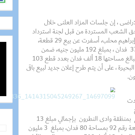
اراضى ، إن جلسات المزاد العلنى خلال
حق الشعب المستردة من قبل لجنة استرداد
اراضى الدولة برئاسة المهندس إبراهيم محلب، أسفرت عن بيع 29 قطعة،
بمساحة إجمالية تقدر بنحو 3779 فدان ، بمبلغ 192 مليون جنيه، ضمن
المساحة التى طرحتها اللجنة والبالغ مساحتها 18 ألف فدان بعدد قطع 103
حيرة ، على أن يتم طرح إعلان جديد لبيع باقى
ن.
قدت
الزراعي، أسفرت عن بيع 5 قطع بمنظقة وادى النطرون بـإجمالي مبلغ 13
مليون جنيه ، حيث تم بيع القطعة رقم 92 بمساحة 80 فدان، بمبلغ 3 مليون