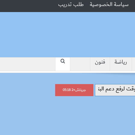
سياسة الخصوصية
طلب تدريب
رياضة
فنون
“جبروت امرأة”.. مارست الرذيلة أمام زوج
جرينتش+2 05:18