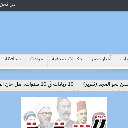
من نحن
يات
أخبار مصر
حكايات صحفية
حوادث
محافظات
 المجد (تقرير)
10 زيادات في 10 سنوات.. هل حان الوقت لرفع دعم البنزين نهائيا؟
سلام وتحقيق التنمية المستدامة