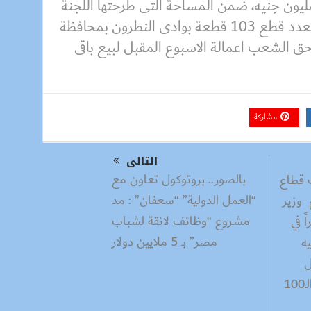
مالى 24 قطعة، بمبلغ 179 مليون جنيه، ضمن المساحة التى طرحتها اللجنة
والبالغ مساحتها 18 ألف فدان بعدد قطع 103 قطعة بوادى النطرون بمحافظة
حق الشعب اعمالة الاسبوع المقبل لبيع باقى
مشاركة
التالى
بالصور.. بروتوكول تعاون مع
 قطاع
“العمل الدولية” “سعفان” : مد
 وزير
مشروع “وظائف لائقة لشباب
ً في
مصر” بـ 5 ملايين دولار
ه
ل
الخريجين لإدارة مشروع الـ100