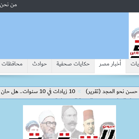
من نحن
يات
أخبار مصر
حكايات صحفية
حوادث
محافظات
و المجد (تقرير)
10 زيادات في 10 سنوات.. هل حان الوقت لرفع دعم البنزين نهائيا؟
لسلام وتحقيق التنمية المستدامة