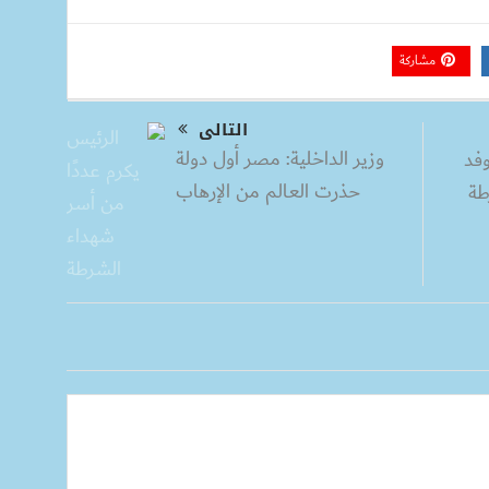
مشاركة
التالى
وزير الداخلية: مصر أول دولة
فد
حذرت العالم من الإرهاب
طة