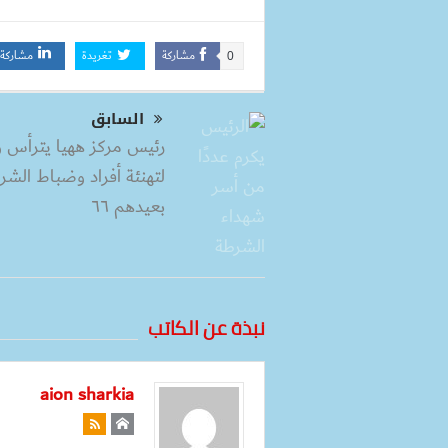
مشاركة
تغريدة
مشاركة
0
السابق
رئيس مركز ههيا يترأس و
لتهنئة أفراد وضباط الشر
بعيدهم ٦٦
نبذة عن الكاتب
aion sharkia