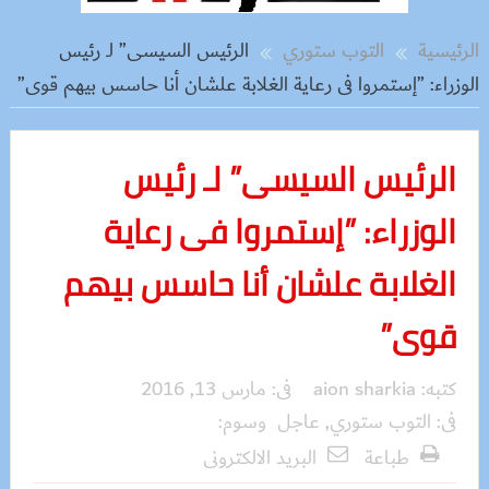
الرئيسية
التوب ستوري
الرئيس السيسى” لـ رئيس
الوزراء: ”إستمروا فى رعاية الغلابة علشان أنا حاسس بيهم قوى”
الرئيس السيسى” لـ رئيس
الوزراء: ”إستمروا فى رعاية
الغلابة علشان أنا حاسس بيهم
قوى”
كتبه:
aion sharkia
فى:
مارس 13, 2016
فى:
التوب ستوري
,
عاجل
وسوم:
طباعة
البريد الالكترونى