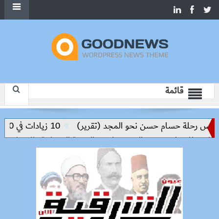
قائمة
ليس رحلة حسام حسن نحو المجد (تقرير)
10 زيادات في 10 سنوات.. هل حان الوقت لرفع دعم البنزين نهائيا؟
ين للمنيا ويوسف الصديق لدعم التنمية العمرانية والاستثمار