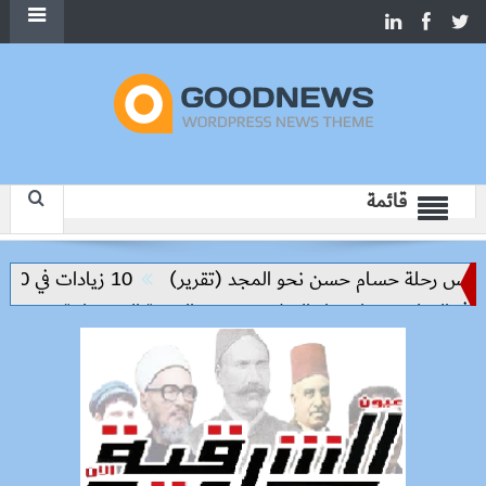
قائمة
ليس رحلة حسام حسن نحو المجد (تقرير)
10 زيادات في 10 سنوات.. هل حان الوقت لرفع دعم البنزين نهائيا؟
 التعليم مفتاح بناء السلام وتحقيق التنمية المستدامة