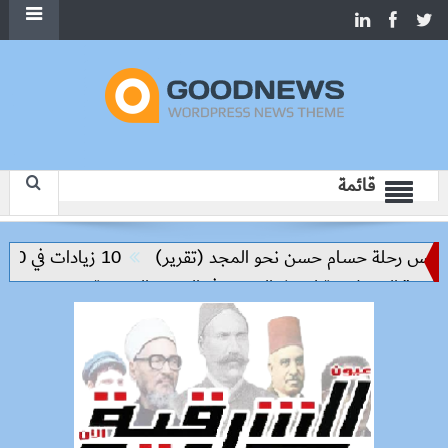
قائمة
ليس رحلة حسام حسن نحو المجد (تقرير)
10 زيادات في 10 سنوات.. هل حان الوقت لرفع دعم البنزين نهائيا؟