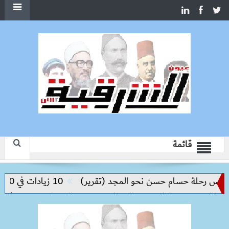
قائمة
ليس رحلة حسام حسن نحو المجد (تقرير)
10 زيادات في 10 سنوات.. هل حان الوقت لرفع دعم البنزين نهائيا؟
والحد من مخاطر مرض السعار
وزيرة الإسكان تسرّع توفيق أوض