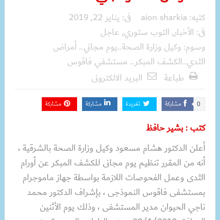
كتبه:
aion sharkia
فى:
يناير 22, 2019
فى:
الأخبار
,
التوب ستوري
,
عاجل
وسوم:
وكيل وزارة الصحة..يوم مجاني.. أمراض
الثدي..الكشف المبكر.. مستشفي فاقوس
طباعة
البريد الالكترونى
مشاركة
تغريدة
مشاركة
مشاركة
0
كتب : بشير حافظ
أعلن الدكتور هشام مسعود وكيل وزارة الصحة بالشرقية ،
أنه من المقرر تنظيم يوم مجانى للكشف المبكر عن أورام
الثدى وعمل الفحوصات اللازمة بواسطة جهاز ماموجرام
بمستشفى فاقوس النموذجى ، بإشراف الدكتور محمد
ناجي الحيوان مدير المستشفى ، وذلك يوم الأثنين