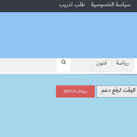
سياسة الخصوصية
طلب تدريب
رياضة
فنون
“جبروت امرأة”.. مارست الرذيلة أمام
جرينتش+2 10:17