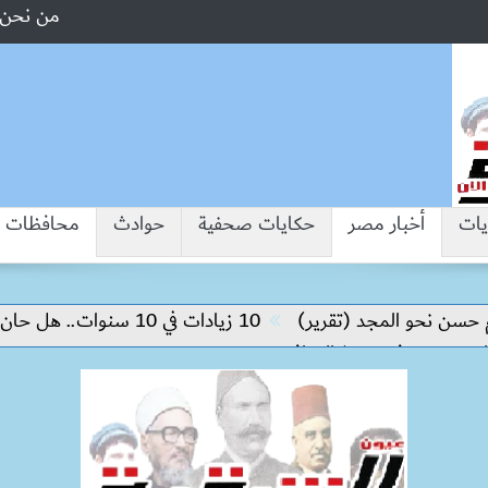
من نحن
يات
أخبار مصر
حكايات صحفية
حوادث
محافظات
 نحو المجد (تقرير)
10 زيادات في 10 سنوات.. هل حان الوقت لرفع دعم البنزين نهائيا؟
ة وتدفع تنفيذ المرافق