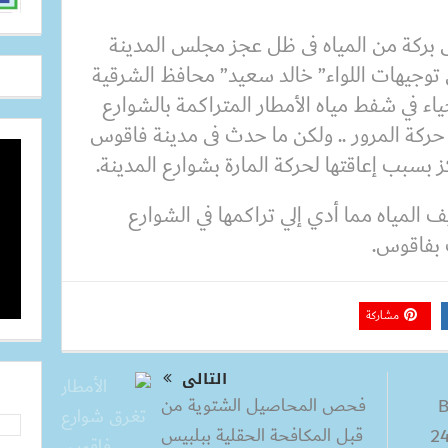
 بركة من المياه فى ظل عجز مجلس المدينة
توجيهات اللواء” خالد سعيد” محافظ الشرقية
ياء في شفط مياه الأمطار المتراكمة بالشوارع
حركة المرور .. ولكن ما حدث فى مدينة فاقوس
بسبب إعاقتها لحركة المارة بشوارع المدينة.
ف المياه مما أدي إلي تراكمها في الشوارع
ت بفاقوس.
مشاركة
التالى
فحص المحاصيل الشتوية من
افر تطعيم ضد فيرس B
قبل المكافحة الحقلية ببلبيس
يثى الولادة خلال ال 24