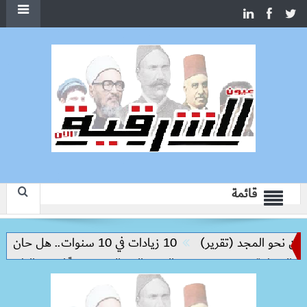
قائمة
حو المجد (تقرير)
10 زيادات في 10 سنوات.. هل حان الوقت لرفع دعم البنزين نهائيا؟
منطقة
خفض سعر السكر الحر إلى 25 جنيهًا.. بدء الطرح غدًا بالمجمعات الاستهلاكية