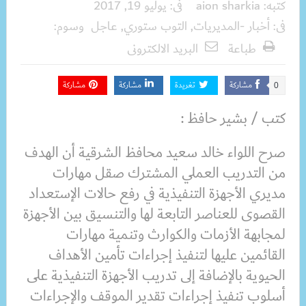
كتبه:
aion sharkia
فى:
يوليو 19, 2017
فى:
أخبار -المديريات
,
التوب ستوري
,
عاجل
وسوم:
طباعة
البريد الالكترونى
مشاركة
تغريدة
مشاركة
مشاركة
0
كتب / بشير حافظ :
صرح اللواء خالد سعيد محافظ الشرقية أن الهدف
من التدريب العملي المشترك صقل مهارات
مديري الأجهزة التنفيذية في رفع حالات الإستعداد
القصوى للعناصر التابعة لها والتنسيق بين الأجهزة
لمجابهة الأزمات والكوارث وتنمية مهارات
القائمين عليها لتنفيذ إجراءات تأمين الأهداف
الحيوية بالإضافة إلى تدريب الأجهزة التنفيذية على
أسلوب تنفيذ إجراءات تقدير الموقف والإجراءات