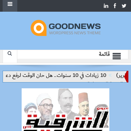
قائمة
ير)
10 زيادات في 10 سنوات.. هل حان الوقت لرفع دعم البنزين نهائيا؟
التنمية المستدامة