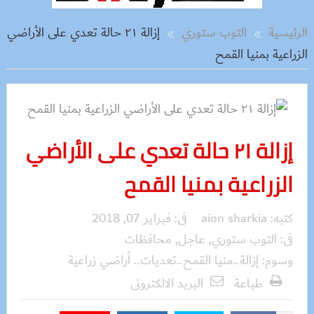
الرئيسية
التوب ستوري
إزالة ٢١ حالة تعدي على الأراضي
الزراعية بمنيا القمح
إزالة ٢١ حالة تعدي على الأراضي
الزراعية بمنيا القمح
كتبه:
aion sharkia
فى:
فبراير 07, 2018
فى:
التوب ستوري
,
عاجل
,
محافظات
وسوم:
إزالة..منيا القمح..تعديات.. أراضي زراعية
طباعة
البريد الالكترونى