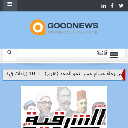
قائمة
ليس رحلة حسام حسن نحو المجد (تقرير)
10 زيادات في 10 سنوات.. هل حان الوقت لرفع دعم البنزين نهائيا؟
ي التعليم مفتاح بناء السلام وتحقيق التنمية المستدامة