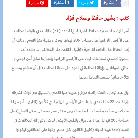
مشاركة
تغريدة
مشاركة
مشاركة
0
كتب : بشير حافظ وصلاح فؤاد
أمر اللواء خالد سعيد محافظ الشرقية
بإزالة عدد ( 21) حالة تعدي بالبناء المخالف
على الأراضي الزراعية على مساحة 206 قيراط بمركز ومدينة منيا القمح ،
وذلك في
إطار الحفاظ على الرقعة الزراعية وتطبيق القانون على المخالفين …
مشدداً
على
ضرورة التصدي لمخالفات البناء على الأراضي الزراعية بإعتبارها تمثل أمن قومي و
غذائي للمواطنين وإزالة المخالفة في المهد على نفقة المخالف قبل أن تتفاقم وتصبح
كتلأ خرسانية يصعب التعامل معها.
وفى هذه الإطار
.. قامت رئاسة مركز و مدينة منيا القمح
بالتنسيق مع قوات الشرطة
بإزالة عدد 22 حالة تعدي بالبناء على الأراضي الزراعية في كلاً من
(التلين – أبو طوالة
– ملامس – الجديدة – المساعدة – الخرس – كفر عمر مصطفى – تل الضباع ) على
مساحة 206 قيراط
عبارة عن مباني بالطوب الأبيض الدبش وتم إزالة المخالفات في
المهد لإعادة هيبة الدولة وتطبيق القانون بكل حسم وقوة على المخالفين ليكونوا