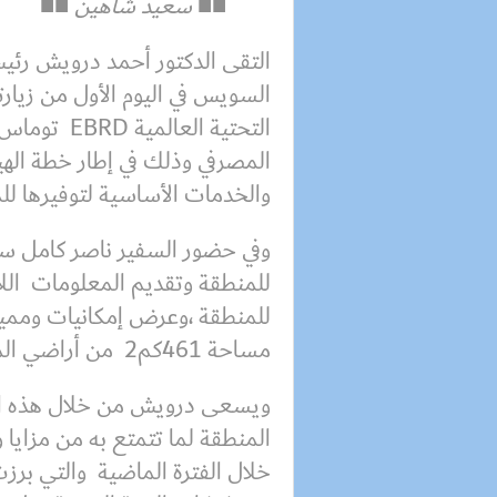
■■ سعيد شاهين ■■
التقى الدكتور أحمد درويش رئيس 
السويس في اليوم الأول من زيار
التحتية العا
المصرفي وذلك في إطار خطة الهيئ
والخدمات الأساسية لتوفيرها للم
وفي حضور السفير ناصر كامل س
للمنطقة وتقديم المعلومات اللاز
للمنطقة ،وعرض إمكانيات ومميزا
مساحة 461كم2 من أراضي المنطقة.
ويسعى درويش من خلال هذه الاجت
المنطقة لما تتمتع به من مزايا و
خلال الفترة الماضية والتي برز