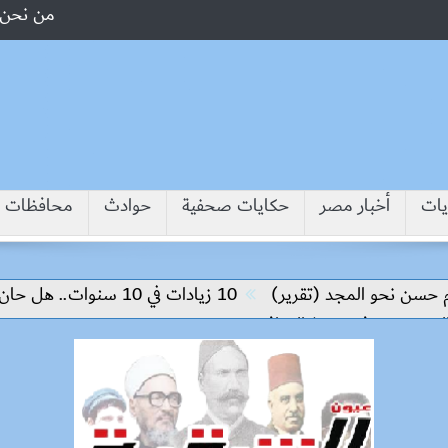
من نحن
يات
أخبار مصر
حكايات صحفية
حوادث
محافظات
نحو المجد (تقرير)
10 زيادات في 10 سنوات.. هل حان الوقت لرفع دعم البنزين نهائيا؟
 وتدفع تنفيذ المرافق