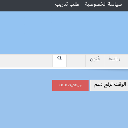
سياسة الخصوصية
طلب تدريب
رياضة
فنون
“جبروت امرأة”.. مارست الرذيلة أمام 
جرينتش+2 08:50