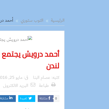
الرئيسية
التوب ستوري
أحمد درو
أحمد درويش يجتمع م
لندن
كتبه:
عصام البنا
فى:
مايو 25, 2016
طباعة
البريد الالكترونى
مشاركة
تغريدة
مشاركة
0